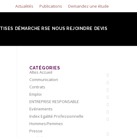
Actualités
Publications
Demandez une étude
TISES
DÉMARCHE RSE
NOUS REJOINDRE
DEVIS
CATÉGORIES
Altes Accueil
Communication
Contrats
Emploi
ENTREPRISE RESPONSABLE
Evénements
Index Egalité Professionnelle
Hommes/Femmes
Presse