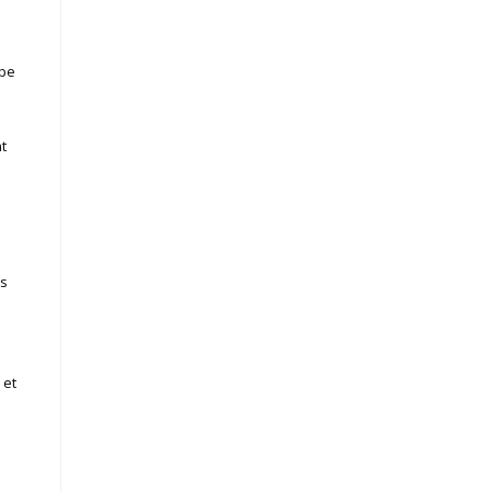
ipe
t
es
 et