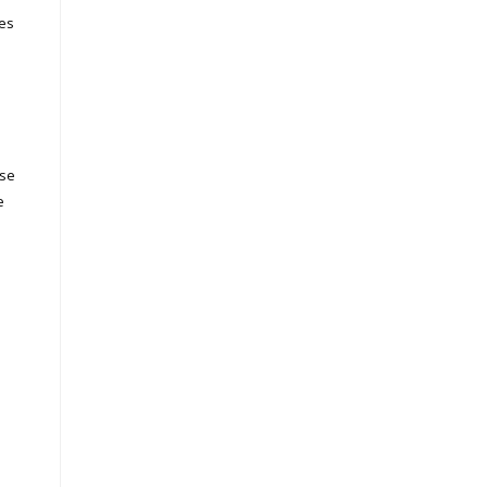
Les
 se
e