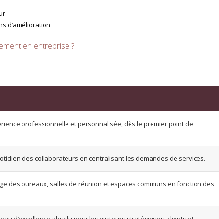
ur
ans d’amélioration
gement en entreprise ?
érience professionnelle et personnalisée, dès le premier point de
quotidien des collaborateurs en centralisant les demandes de services.
age des bureaux, salles de réunion et espaces communs en fonction des
eau d’excellence absolu pour les visiteurs stratégiques, clients et